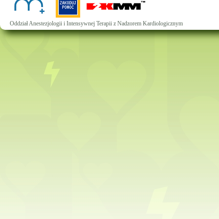
Oddział Anestezjologii i Intensywnej Terapii z Nadzorem Kardiologicznym